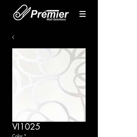
VI1025
Color
*