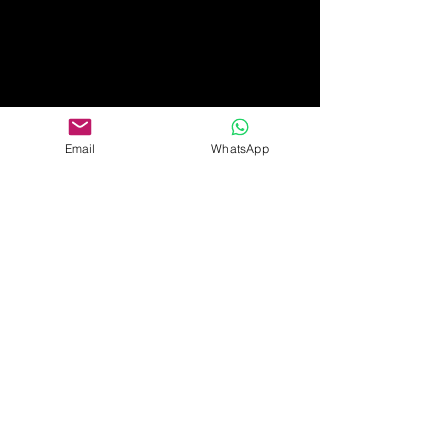
Email
WhatsApp
Papel Tapiz Premier
Contáctanos por teléfono o bien
visítanos en nuestras dos sucursales
Ubicaciones:
Calle José Ferrel #488
Genera Estrada,
Culiacan,
Sinaloa.
Ave. Yañez #163
Colonia Modelo
Hermosillo, Sonora.