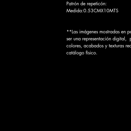
Patrón de repeticón:
Medida:0.53CMX10MTS
**Las imágenes mostradas en pa
ser una representación digital, 
colores, acabados y texturas re
catálogo físico.
Papel Tapiz Premier
Contáctanos por teléfono o bien visítanos e