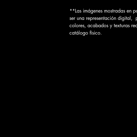
**Las imágenes mostradas en pa
ser una representación digital, 
colores, acabados y texturas re
catálogo físico.
Papel Tapiz Premier
Contáctanos por teléfono o bien visítanos e
Ubicaciones:
Calle José Ferrel #488
Genera Estrada,