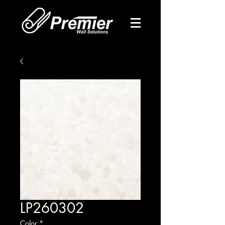
LP260302
Color
*