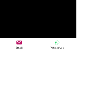
Email
WhatsApp
Papel Tapiz Premier
Contáctanos por teléfono o bien
visítanos en nuestras dos sucursales
Ubicaciones:
Calle José Ferrel #488
Genera Estrada,
Culiacan,
Sinaloa.
Ave. Yañez #163