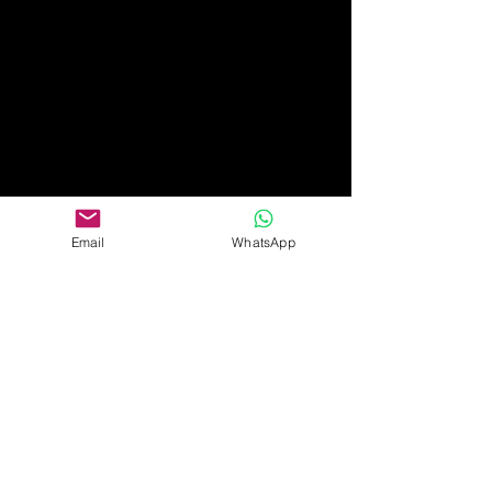
Email
WhatsApp
Papel Tapiz Premier
Contáctanos por teléfono o bien
visítanos en nuestras dos sucursales
Ubicaciones:
Calle José Ferrel #488
Genera Estrada,
Culiacan,
Sinaloa.