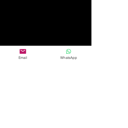
Email
WhatsApp
Papel Tapiz Premier
Contáctanos por teléfono o bien
visítanos en nuestras dos sucursales
Ubicaciones:
Calle José Ferrel #488
Genera Estrada,
Culiacan,
Sinaloa.
Ave. Yañez #163